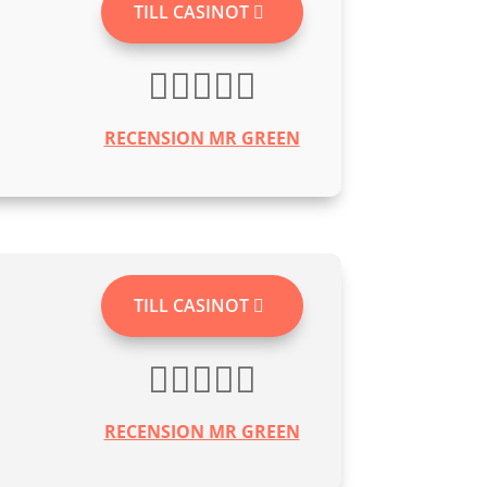
TILL CASINOT





RECENSION MR GREEN
TILL CASINOT





RECENSION MR GREEN