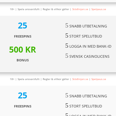
18+ | Spela ansvarsfullt | Regler & villkor gäller |
Stödlinjen.se
|
Spelpaus.se
25
5
SNABB UTBETALNING
5
STORT SPELUTBUD
FREESPINS
5
500 KR
LOGGA IN MED BANK-ID
5
SVENSK CASINOLICENS
BONUS
18+ | Spela ansvarsfullt | Regler & villkor gäller |
Stödlinjen.se
|
Spelpaus.se
25
5
SNABB UTBETALNING
5
STORT SPELUTBUD
FREESPINS
5