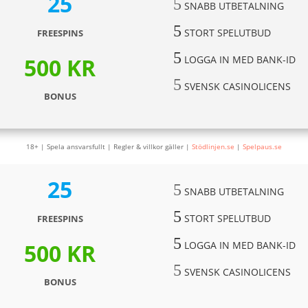
25
5
SNABB UTBETALNING
5
STORT SPELUTBUD
FREESPINS
5
500 KR
LOGGA IN MED BANK-ID
5
SVENSK CASINOLICENS
BONUS
18+ | Spela ansvarsfullt | Regler & villkor gäller |
Stödlinjen.se
|
Spelpaus.se
25
5
SNABB UTBETALNING
5
STORT SPELUTBUD
FREESPINS
5
500 KR
LOGGA IN MED BANK-ID
5
SVENSK CASINOLICENS
BONUS