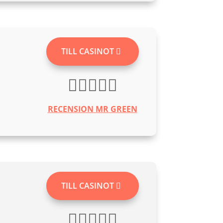
TILL CASINOT





RECENSION MR GREEN
TILL CASINOT




