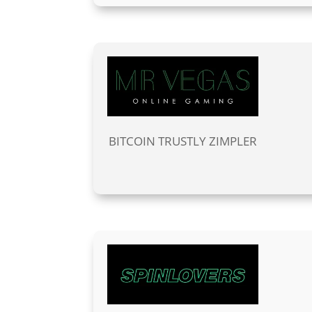
BITCOIN
TRUSTLY
ZIMPLER