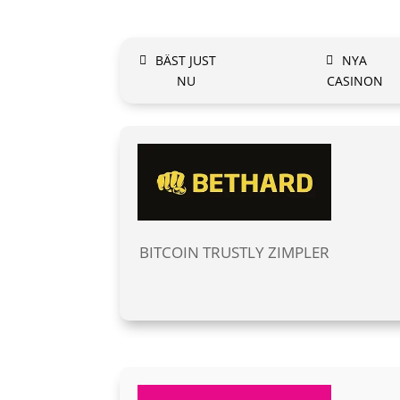
BÄST JUST
NYA
NU
CASINON
BITCOIN
TRUSTLY
ZIMPLER