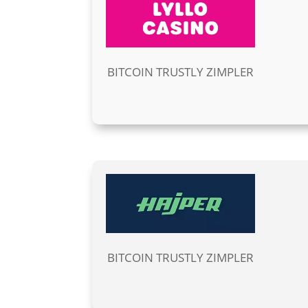
BITCOIN
TRUSTLY
ZIMPLER
BITCOIN
TRUSTLY
ZIMPLER