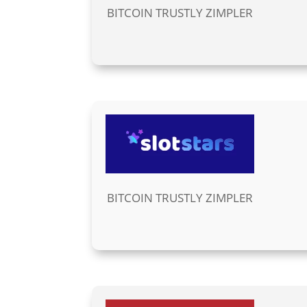
BITCOIN
TRUSTLY
ZIMPLER
BITCOIN
TRUSTLY
ZIMPLER