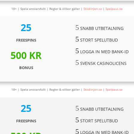
18+ | Spela ansvarsfullt | Regler & villkor gäller |
Stödlinjen.se
|
Spelpaus.se
25
5
SNABB UTBETALNING
5
STORT SPELUTBUD
FREESPINS
5
500 KR
LOGGA IN MED BANK-ID
5
SVENSK CASINOLICENS
BONUS
18+ | Spela ansvarsfullt | Regler & villkor gäller |
Stödlinjen.se
|
Spelpaus.se
25
5
SNABB UTBETALNING
5
STORT SPELUTBUD
FREESPINS
5
LOGGA IN MED BANK-ID