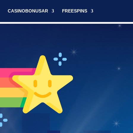
CASINOBONUSAR
FREESPINS